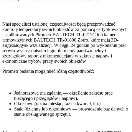
Nasi specjaliści ustalonej częstotliwości będą przeprowadzać
kontrolę temperatury swoich obiektów za pomocą certyfikowanych
i skalibrowanych Pirometr
BALTECH
TL
-0215
C
lub kamer
termowizyjnych
BALTECH
TR
-01800
Zorro
, które mają 3
D
-
видеомодуль wizualizacji. W ciągu 24 godzin po wykonaniu prac
serwisowych z outsourcingu oferujemy państwu pełny i
szczegółowy raport z rekomendacjami w zakresie napraw i
ekonomiczne trybów pracy swoich obiektów
Pirometr badania mogą mieć różną częstotliwość:
Jednorazowa (na żądanie, — określenie zakresu prac
bieżącego i przeglądów i napraw).
Okresowe (raz na miesiąc, raz na kwartał, itp.).
Stałe (dzienny lub tygodniowy — prowadzenie baz danych o
stanie obsługiwanego sprzętu).