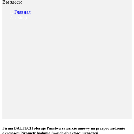
Вы здесь:
Главная
Usługi
Firma BALTECH oferuje Państwu zawarcie umowy na przeprowadzenie
okresowej Pirometr badania Swoich obiektów i urządzeń.