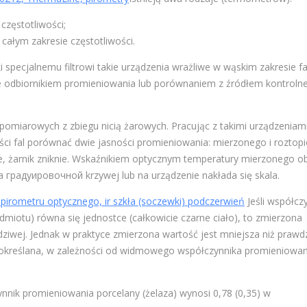
częstotliwości;
całym zakresie częstotliwości.
pecjalnemu filtrowi takie urządzenia wrażliwe w wąskim zakresie fa
e odbiornikiem promieniowania lub porównaniem z źródłem kontroln
omiarowych z zbiegu nicią żarowych. Pracując z takimi urządzeniami
ści fal porównać dwie jasności promieniowania: mierzonego i roztop
dkie, żarnik zniknie. Wskaźnikiem optycznym temperatury mierzonego o
 градуировочной krzywej lub na urządzenie nakłada się skala.
Jeśli współcz
iotu) równa się jednostce (całkowicie czarne ciało), to zmierzona
wej. Jednak w praktyce zmierzona wartość jest mniejsza niż prawd
a określana, w zależności od widmowego współczynnika promieniowan
ynnik promieniowania porcelany (żelaza) wynosi 0,78 (0,35) w