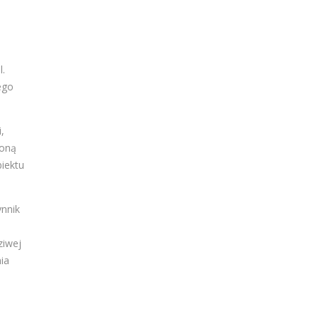
l.
ego
,
ioną
biektu
ynnik
ziwej
ia