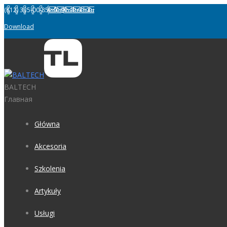
(812) 335-00-85
info@baltech.ru
Download
BALTECH
Главная
Główna
Akcesoria
Szkolenia
Artykuły
Usługi