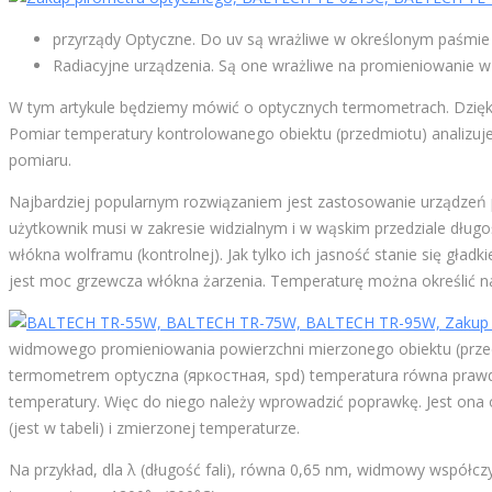
przyrządy Optyczne. Do uv są wrażliwe w określonym paśmie 
Radiacyjne urządzenia. Są one wrażliwe na promieniowanie w 
W tym artykule będziemy mówić o optycznych termometrach. Dzięki s
Pomiar temperatury kontrolowanego obiektu (przedmiotu) analizuj
pomiaru.
Najbardziej popularnym rozwiązaniem jest zastosowanie urządzeń p
użytkownik musi w zakresie widzialnym i w wąskim przedziale długo
włókna wolframu (kontrolnej). Jak tylko ich jasność stanie się gła
jest moc grzewcza włókna żarzenia. Temperaturę można określić na
widmowego promieniowania powierzchni mierzonego obiektu (przedm
termometrem optyczna (яркостная, spd) temperatura równa prawdzi
temperatury. Więc do niego należy wprowadzić poprawkę. Jest on
(jest w tabeli) i zmierzonej temperaturze.
Na przykład, dla λ (długość fali), równa 0,65 nm, widmowy współcz